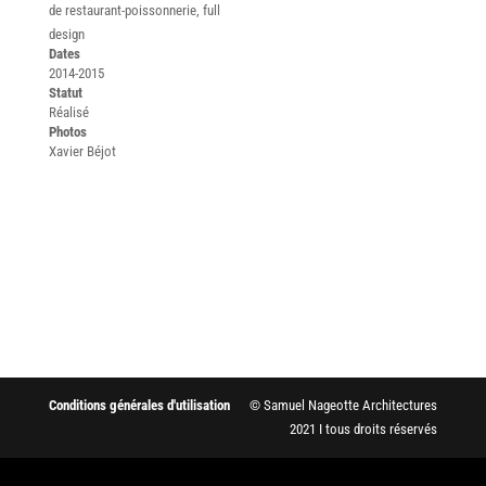
de restaurant-poissonnerie, full
design
Dates
2014-2015
Statut
Réalisé
Photos
Xavier Béjot
Conditions générales d'utilisation
© Samuel Nageotte Architectures
2021 I tous droits réservés